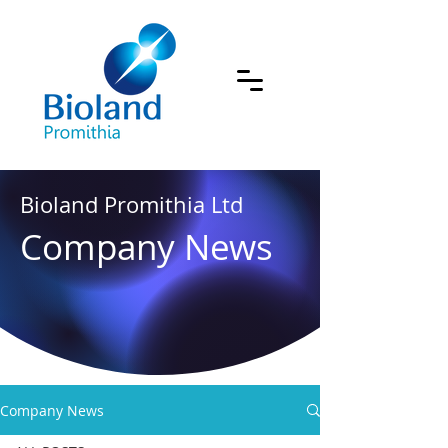
Bioland Promithia Ltd
Company News
Company News